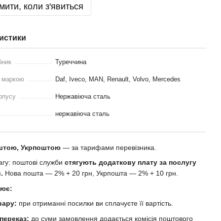
мити, коли з'явиться
истики
бник
Туреччина
з маркою
Daf, Iveco, MAN, Renault, Volvo, Mercedes
рпусу
Нержавіюча сталь
нержавіюча сталь
штою, Укрпоштою
— за тарифами перевізника.
агу: поштові служби
стягують додаткову плату за послугу
и.
Нова пошта — 2% + 20 грн, Укрпошта — 2% + 10 грн.
цює:
вару:
при отриманні посилки ви сплачуєте її вартість.
 переказ:
до суми замовлення додається комісія поштового