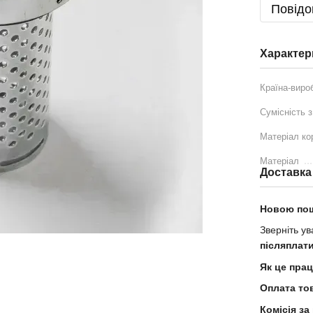
Повідо
Характер
Країна-виро
Сумісність 
Матеріал ко
Матеріал
Доставка
Новою по
Зверніть ув
післяплат
Як це пра
Оплата то
Комісія за