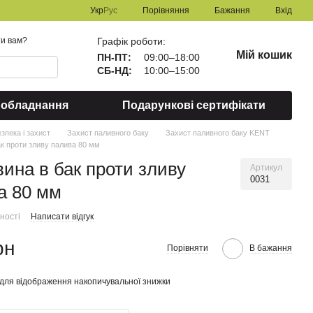
Порівняння
Укр
Рус
Бажання
Вхід
Графік роботи:
и вам?
Мій кошик
ПН-ПТ:
09:00–18:00
СБ-НД:
10:00–15:00
 обладнання
Подарункові сертифікати
езпека і захист
Захист паливного баку
Захист паливного баку KENT
ак проти зливу палива 80 мм
вина в бак проти зливу
Артикул
0031
а 80 мм
ності
Написати відгук
рн
Порівняти
В бажання
для відображення накопичувальної знижки