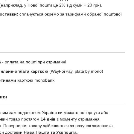
(наприклад, у Нової пошти це 2% від суми + 20 грн).
доставки:
сплачується окремо за тарифами обраної поштової
а
- оплата на пошті при отриманні
онлайн-оплата карткою
(WayForPay, plata by mono)
стинами
карткою monobank
ння
инним законодавством України ви можете повернути або
овий товар протягом
14 днів
з моменту отримання
. Повернення товару здійснюється за рахунок замовника
іси доставки
Нова Пошта та Укрпошта
.