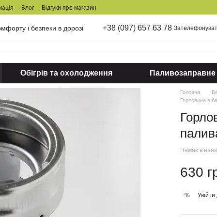
мація
Блог
Відгуки про магазин
+38 (097) 657 63 78
мфорту і безпеки в дорозі
Зателефонуват
Обігрів та охолодження
Паливозаправне
Головна
Б
Горловина в б
Горло
палив
Немає в наяв
630 г
Увійти
%