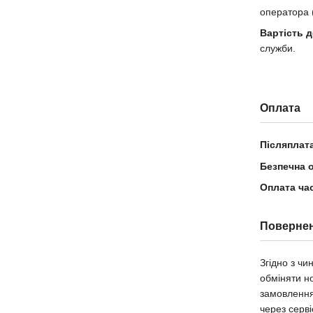
оператора 
Вартість 
служби.
Оплата
Післяплат
Безпечна 
Оплата ча
Поверне
Згідно з ч
обміняти н
замовлення
через серв