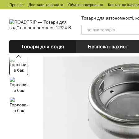
Перейти до основного контенту
Про нас
Доставка та оплата
Обмін і повернення
Контактна інфор
Товари для автономності, ко
Товари для водія
Безпека і захист