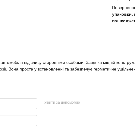
Поверненню
упаковки, 
пошкодже
втомобіля від зливу сторонніми особами. Завдяки міцній конструкції
розії. Вона проста у встановленні та забезпечує герметичне ущільне
Увійти за допомогою