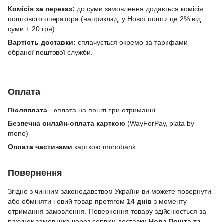
Комісія за переказ:
до суми замовлення додається комісія
поштового оператора (наприклад, у Нової пошти це 2% від
суми + 20 грн).
Вартість доставки:
сплачується окремо за тарифами
обраної поштової служби.
Оплата
Післяплата
- оплата на пошті при отриманні
Безпечна онлайн-оплата карткою
(WayForPay, plata by
mono)
Оплата частинами
карткою monobank
Повернення
Згідно з чинним законодавством України ви можете повернути
або обміняти новий товар протягом
14 днів
з моменту
отримання замовлення. Повернення товару здійснюється за
рахунок замовника через сервіси доставки
Нова Пошта та