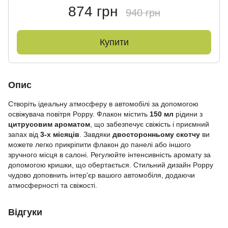
874 грн
940 грн
Купити
Опис
Створіть ідеальну атмосферу в автомобілі за допомогою
освіжувача повітря Poppy. Флакон містить
150 мл
рідини з
цитрусовим ароматом
, що забезпечує свіжість і приємний
запах від
3-х місяців
. Завдяки
двосторонньому скотчу
ви
можете легко прикріпити флакон до панелі або іншого
зручного місця в салоні. Регулюйте інтенсивність аромату за
допомогою кришки, що обертається. Стильний дизайн Poppy
чудово доповнить інтер'єр вашого автомобіля, додаючи
атмосферності та свіжості.
Відгуки