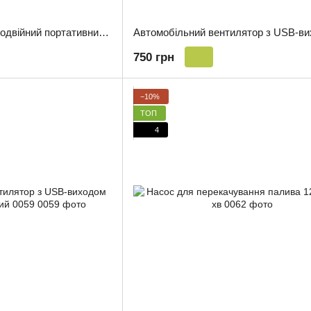
Вентилятор від USB подвійний портативний 5V
750 грн
−10%
ТОП
4