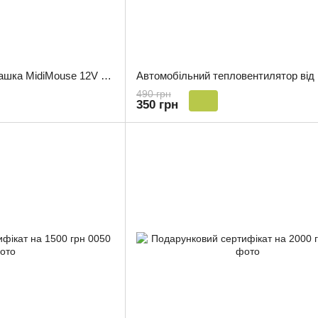
Автомобільна термочашка MidiMouse 12V 24V 380 мл
490 грн
350 грн