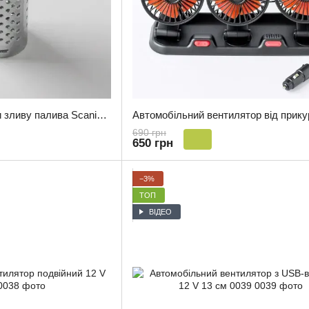
Горловина в бак проти зливу палива Scania 60 мм
690 грн
650 грн
−3%
ТОП
ВІДЕО