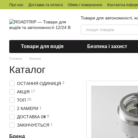
Перейти до основного контенту
Про нас
Доставка та оплата
Обмін і повернення
Контактна інфор
Товари для автономності, ко
Товари для водія
Безпека і захист
Головна
Каталог
Каталог
3
ОСТАННЯ ОДИНИЦЯ
17
АКЦІЯ
26
ТОП
1
2 КАМЕРИ
6
ДОСТАВКА 0₴
1
ЗАКІНЧУЄТЬСЯ
Бренд