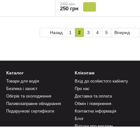
280 грн
250 грн
Назад
1
2
3
4
5
Вперед
Каталог
Клієнтам
Товари для водія
Вхід до особистого кабінету
Безпека і захист
Про нас
Обігрів та охолодження
Доставка та оплата
Паливозаправне обладнання
Обмін і повернення
Подарункові сертифікати
Контактна інформація
Блог
Відгуки про магазин
Ми в соцмережах