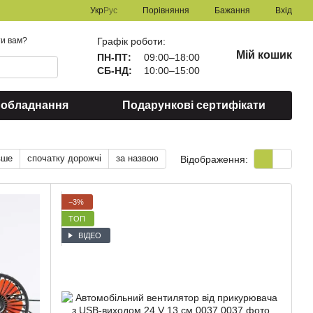
Порівняння
Укр
Рус
Бажання
Вхід
Графік роботи:
и вам?
Мій кошик
ПН-ПТ:
09:00–18:00
СБ-НД:
10:00–15:00
 обладнання
Подарункові сертифікати
вше
спочатку дорожчі
за назвою
Відображення:
−3%
ТОП
ВІДЕО