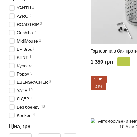
1
YANTU
2
AYRO
3
ROADTRIP
2
Oushiba
2
MidiMouse
5
LF Bros
1
KENT
1 350 грн
1
Kyocera
5
Poppy
АКЦІЯ
3
EBERSPACHER
−28%
10
YATE
1
ЛІДЕР
48
Без бренду
4
Keeken
Ціна, грн
Від Ціна, грн
До Ціна, грн