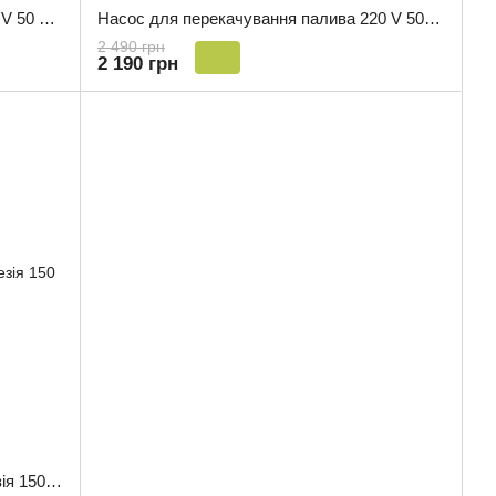
Насос для перекачування палива 12 V 50 л/хв
Насос для перекачування палива 220 V 50 л/хв
2 490 грн
2 190 грн
Освіжувач повітря в авто Poppy Фрезія 150 мл