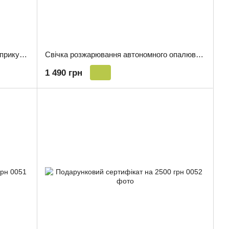
Автомобільний тепловентилятор від прикурювача 12 V
Свічка розжарювання автономного опалювача Kyocera 12 V
1 490 грн