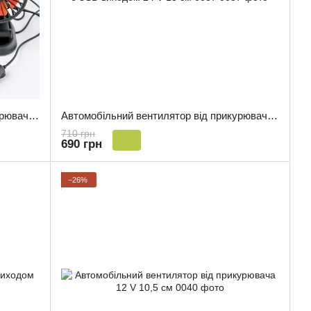
Автомобільний вентилятор від прикурювача потрійний 24 V
Автомобільний вентилятор від прикурювача з USB-виходом 24 V 13 см 0037
710 грн
690 грн
−26%