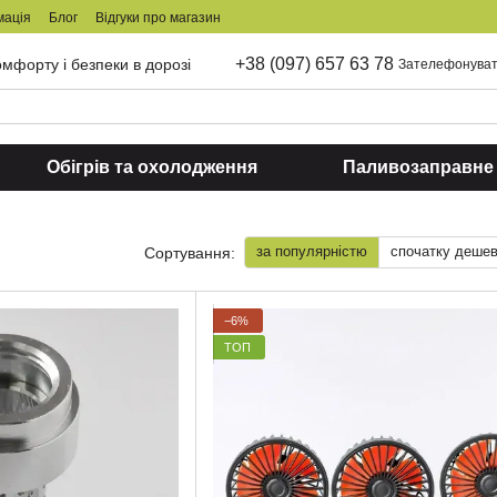
мація
Блог
Відгуки про магазин
+38 (097) 657 63 78
мфорту і безпеки в дорозі
Зателефонуват
Обігрів та охолодження
Паливозаправне
за популярністю
спочатку деше
Сортування:
−6%
ТОП