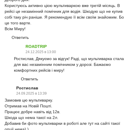
Користуюсь активно цією мультиваркою вже третій місяць. В
рейсі це незамінний помічник для водія. Шкодую що не купив
собі таку річ раніше. Я рекомендую її всім своїм знайомим. Бо
це того варте.
Всім Миру!
Ответить
ROADTRIP
24.12.2025 в 13:00
Ростислав, Дякуємо за відгук! Раді, що мультиварка стала
для вас незамінним помічником у дорозі. Бажаємо
комфортних рейсів і миру!
Ответить
Ростислав
24.09.2025 в 13:39
Замовив цю мультиварку.
Отримав на Новій Пошті.
Працює добре навіть від 12в.
Шкода що нема такої на 2л.
Добавив би фото мультиварки в роботі але тут на сайті такої
опції нема) )